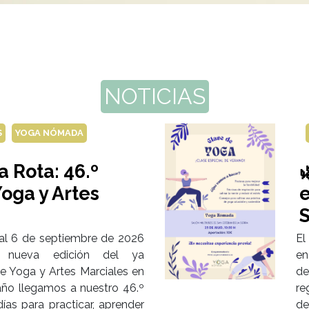
NOTICIAS
S
YOGA NÓMADA
 Rota: 46.º

oga y Artes
e
S
al 6 de septiembre de 2026
El
 nueva edición del ya
en
de Yoga y Artes Marciales en
de
año llegamos a nuestro 46.º
re
ías para practicar, aprender
de