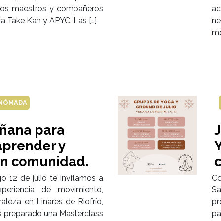
a los maestros y compañeros
ac
ra Take Kan y APYC. Las […]
ne
mo
 NÓMADA
ñana para
J
aprender y
Y
 en comunidad.
 12 de julio te invitamos a
C
periencia de movimiento,
Sa
raleza en Linares de Riofrío,
pr
 preparado una Masterclass
pa