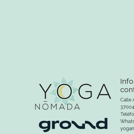
Inf
con
Calle 
37004
Teléfo
What
yoga