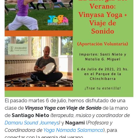
El pasado martes 6 de julio, hemos disfrutado de una
clase de
Vinyasa Yoga con Viaje de Sonido
de la mano
de
Santiago Nieto
(terapeuta, músico y coordinador de
Damaru Sound Journeys
)
y
Nagami
(
Profesora y
Coordinadora de
Yoga Nómada Salamanca
), para
conectar con la energía del verano.