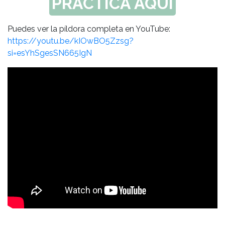
PRACTICA AQUÍ
Puedes ver la píldora completa en YouTube:
https://youtu.be/kIOwBO5Zzsg?
si=esYhSgesSN665IgN